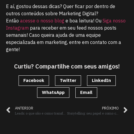
E aí, gostou dessas dicas? Quer ficar por dentro de
outros conteúdos sobre Marketing Digital?
Então
acesse o nosso blog
e boa leitura! Ou
Siga nosso
Instagram
para receber em seu feed nossos posts
semanais! Caso queira ajuda de uma equipe
especializada em marketing, entre em contato com a
gente!
Curtiu? Compartilhe com seus amigos!
Facebook
Twitter
LinkedIn
WhatsApp
Email
ANTERIOR
PRÓXIMO
Leads: o que são e como transformá-los em compradores
Storytelling: seu papel e como colocá-lo em prática