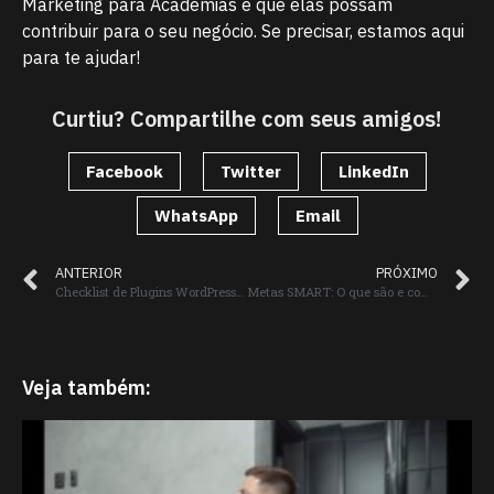
Marketing para Academias e que elas possam
contribuir para o seu negócio. Se precisar, estamos aqui
para te ajudar!
Curtiu? Compartilhe com seus amigos!
Facebook
Twitter
LinkedIn
WhatsApp
Email
ANTERIOR
PRÓXIMO
Checklist de Plugins WordPress 2021
Metas SMART: O que são e como definir as suas para 2021
Veja também: