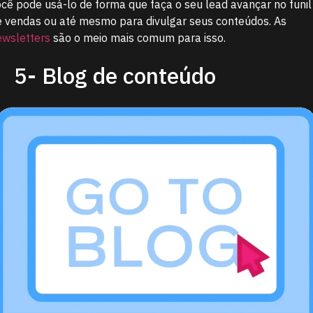
ocê pode usá-lo de forma que faça o seu lead avançar no funil
e vendas ou até mesmo para divulgar seus conteúdos. As
ewsletters
são o meio mais comum para isso.
5- Blog de conteúdo