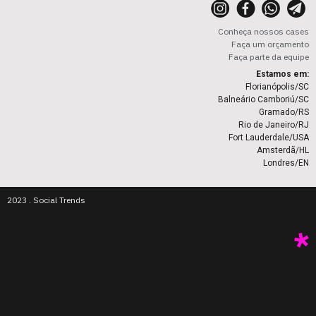
Conheça nossos cases
Faça um orçamento
Faça parte da equipe
Estamos em:
Florianópolis/SC
Balneário Camboriú/SC
Gramado/RS
Rio de Janeiro/RJ
Fort Lauderdale/USA
Amsterdã/HL
Londres/EN
2023 . Social Trends